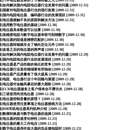
器
]
八年电位器业务的１０条经验之九
[2009-12-31]
器
]
如何解决国内电阻电位器行业发展中的问题
[2009-12-31]
器
]
国家对电阻电位器行业的现行政策
[2009-12-31]
器
]
国内电阻电位器、编码器行业的发展现状
[2009-12-31]
器
]
电位器接触不良的原因和解决方法
[2009-12-31]
器
]
选用数字电位器的基础
[2009-12-30]
器
]
电位器具体数值可以估算
[2009-12-30]
器
]
高精度电阻与数字电位器串联可削弱数字
[2009-12-30]
器
]
电位器的阻值是精密匹配的
[2009-12-30]
器
]
电位器转轴就失去了轴向定位元件
[2009-12-30]
器
]
改造之后的电位器的两声道
[2009-12-30]
器
]
如何解决国内电阻电位器行业发展中的问题
[2009-12-29]
器
]
国内电阻电位器行业的发展现状
[2009-12-29]
器
]
电位器是产品性能价格比的竞争
[2009-12-29]
器
]
电位器行业某些领域要有所独创
[2009-12-29]
器
]
电位器产品质量有了很大提高
[2009-12-29]
器
]
电阻、电位器行业十年回顾与展望
[2009-12-29]
器
]
电位器对金融风暴后的最大期盼
[2009-12-28]
器
]
ECK电位器服务之客户得来全不费功夫
[2009-12-28]
器
]
三诺使用尚优电位器
[2009-12-28]
器
]
电位器控制音量的原理？
[2009-12-28]
器
]
电位器使用注意事项之电位器接线方法
[2009-12-28]
器
]
R08耳机电位器系列机种介绍
[2009-12-28]
器
]
数模转换器与数字电位器的选择
[2009-12-25]
器
]
电位器的阻值变化特性
[2009-12-25]
器
]
电位器的最大工作电压
[2009-12-25]
器
]
数字电位器用作放大器的负反馈电阻时
[2009-12-25]