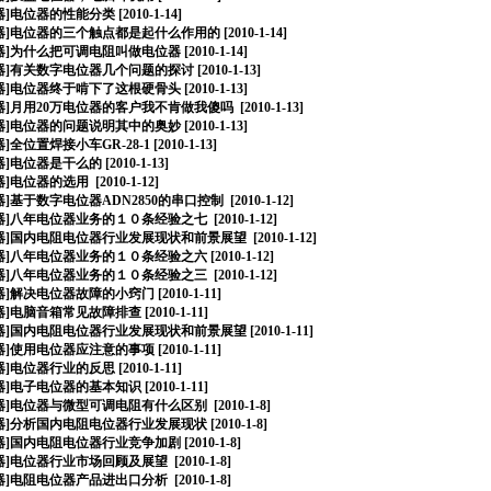
器
]
电位器的性能分类
[2010-1-14]
器
]
电位器的三个触点都是起什么作用的
[2010-1-14]
器
]
为什么把可调电阻叫做电位器
[2010-1-14]
器
]
有关数字电位器几个问题的探讨
[2010-1-13]
器
]
电位器终于啃下了这根硬骨头
[2010-1-13]
器
]
月用20万电位器的客户我不肯做我傻吗
[2010-1-13]
器
]
电位器的问题说明其中的奥妙
[2010-1-13]
器
]
全位置焊接小车GR-28-1
[2010-1-13]
器
]
电位器是干么的
[2010-1-13]
器
]
电位器的选用
[2010-1-12]
器
]
基于数字电位器ADN2850的串口控制
[2010-1-12]
器
]
八年电位器业务的１０条经验之七
[2010-1-12]
器
]
国内电阻电位器行业发展现状和前景展望
[2010-1-12]
器
]
八年电位器业务的１０条经验之六
[2010-1-12]
器
]
八年电位器业务的１０条经验之三
[2010-1-12]
器
]
解决电位器故障的小窍门
[2010-1-11]
器
]
电脑音箱常见故障排查
[2010-1-11]
器
]
国内电阻电位器行业发展现状和前景展望
[2010-1-11]
器
]
使用电位器应注意的事项
[2010-1-11]
器
]
电位器行业的反思
[2010-1-11]
器
]
电子电位器的基本知识
[2010-1-11]
器
]
电位器与微型可调电阻有什么区别
[2010-1-8]
器
]
分析国内电阻电位器行业发展现状
[2010-1-8]
器
]
国内电阻电位器行业竞争加剧
[2010-1-8]
器
]
电位器行业市场回顾及展望
[2010-1-8]
器
]
电阻电位器产品进出口分析
[2010-1-8]