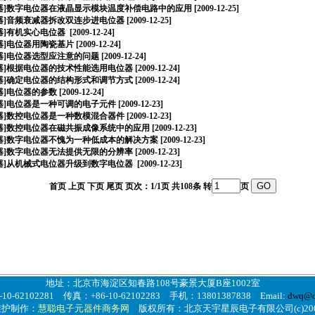
器
]
数字电位器在液晶显示模块温度补偿电路中的应用
[2009-12-25]
器
]
音频衰减器拆改双连步进电位器
[2009-12-25]
器
]
有机实心电位器
[2009-12-24]
器
]
电位器用陶瓷基片
[2009-12-24]
器
]
电位器选型应注意的问题
[2009-12-24]
器
]
根据电位器的技术性能选用电位器
[2009-12-24]
器
]
确定电位器的结构形式和调节方式
[2009-12-24]
器
]
电位器的参数
[2009-12-24]
器
]
电位器是一种可调的电子元件
[2009-12-23]
器
]
数控电位器是一种数模混合器件
[2009-12-23]
器
]
数控电位器在磁共振成像系统中的应用
[2009-12-23]
器
]
数字电位器不愧为一种低成本的解决方案
[2009-12-23]
器
]
数字电位器无法提供无限的分辨率
[2009-12-23]
器
]
从机械式电位器升级到数字电位器
[2009-12-23]
首页 上页 下页 尾页 页次：1/1页 共108条 转
页
地址：北京市海淀区知春路108号豪景大厦B座1002室
10-62102281 传真：+86-10-62102283 手机：13801387838 Email:
dwq@d
维护制作：
慧聪电子元器件商务网
版权所有：北京天宇星辰电子有限公司(c)200