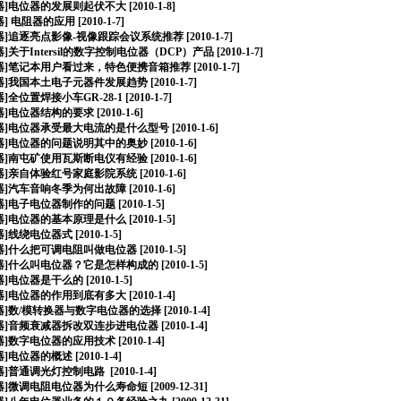
器
]
电位器的发展则起伏不大
[2010-1-8]
器
]
电阻器的应用
[2010-1-7]
器
]
追逐亮点影像-视像跟踪会议系统推荐
[2010-1-7]
器
]
关于Intersil的数字控制电位器（DCP）产品
[2010-1-7]
器
]
笔记本用户看过来，特色便携音箱推荐
[2010-1-7]
器
]
我国本土电子元器件发展趋势
[2010-1-7]
器
]
全位置焊接小车GR-28-1
[2010-1-7]
器
]
电位器结构的要求
[2010-1-6]
器
]
电位器承受最大电流的是什么型号
[2010-1-6]
器
]
电位器的问题说明其中的奥妙
[2010-1-6]
器
]
南屯矿使用瓦斯断电仪有经验
[2010-1-6]
器
]
亲自体验红号家庭影院系统
[2010-1-6]
器
]
汽车音响冬季为何出故障
[2010-1-6]
器
]
电子电位器制作的问题
[2010-1-5]
器
]
电位器的基本原理是什么
[2010-1-5]
器
]
线绕电位器式
[2010-1-5]
器
]
什么把可调电阻叫做电位器
[2010-1-5]
器
]
什么叫电位器？它是怎样构成的
[2010-1-5]
器
]
电位器是干么的
[2010-1-5]
器
]
电位器的作用到底有多大
[2010-1-4]
器
]
数/模转换器与数字电位器的选择
[2010-1-4]
器
]
音频衰减器拆改双连步进电位器
[2010-1-4]
器
]
数字电位器的应用技术
[2010-1-4]
器
]
电位器的概述
[2010-1-4]
器
]
普通调光灯控制电路
[2010-1-4]
器
]
微调电阻电位器为什么寿命短
[2009-12-31]